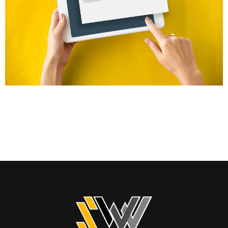
En la era digital, tener un sitio web corporativo es solo el comienzo;
garantizar que sea visible para los clientes potenciales es el
verdadero desafío. Aquí es donde entra en juego el SEO
(Optimización para Motores de Búsqueda). El SEO es esencial para
las empresas que desean prosperar en línea, alcanzar a su
audiencia objetivo […]