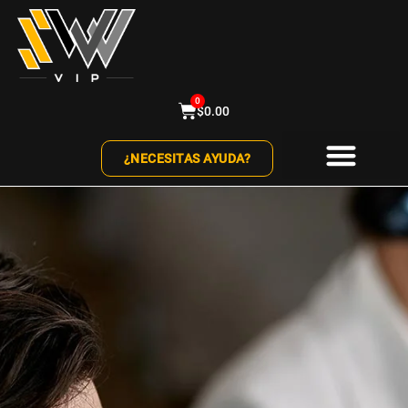
0
$
0.00
¿NECESITAS AYUDA?