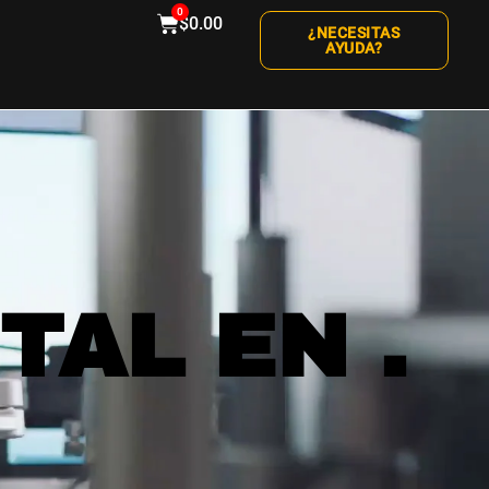
0
$
0.00
¿NECESITAS
AYUDA?
ITAL EN
.