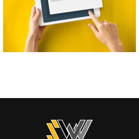
En la era digital, tener un sitio web corporativo es solo el comienzo;
garantizar que sea visible para los clientes potenciales es el
verdadero desafío. Aquí es donde entra en juego el SEO
(Optimización para Motores de Búsqueda). El SEO es esencial para
las empresas que desean prosperar en línea, alcanzar a su
audiencia objetivo […]