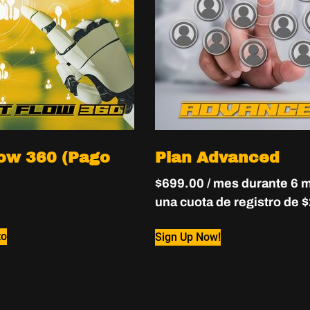
low 360 (Pago
Plan Advanced
$
699.00
/ mes durante 6 
una cuota de registro de
$
to
Sign Up Now!