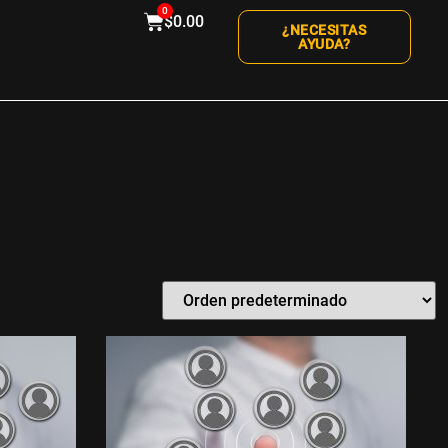
0
$
0.00
¿NECESITAS
AYUDA?