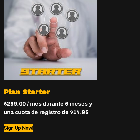
Plan Starter
$
299.00
/ mes durante 6 meses y
una cuota de registro de
$
14.95
Sign Up Now!