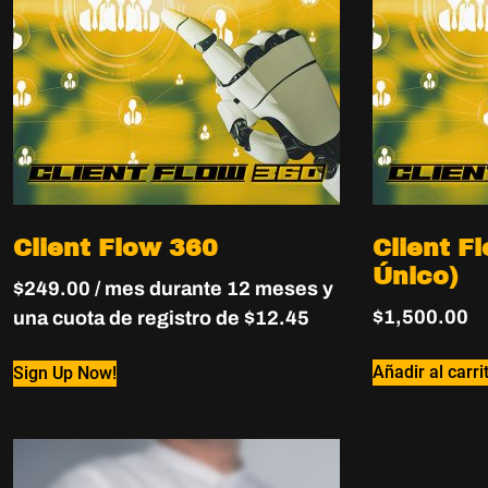
Client Flow 360
Client F
Único)
$
249.00
/ mes durante 12 meses y
$
1,500.00
una cuota de registro de
$
12.45
Añadir al carri
Sign Up Now!