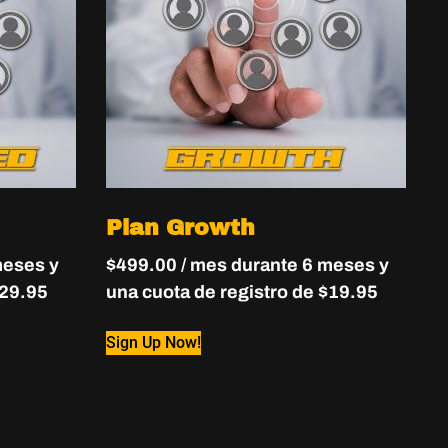
Plan Growth
meses y
$
499.00
/ mes durante 6 meses y
29.95
una cuota de registro de
$
19.95
Sign Up Now!